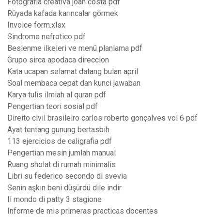
Fotografia creativa joan costa pdf
Rüyada kafada karıncalar görmek
Invoice form.xlsx
Sindrome nefrotico pdf
Beslenme ilkeleri ve menü planlama pdf
Grupo sirca apodaca direccion
Kata ucapan selamat datang bulan april
Soal membaca cepat dan kunci jawaban
Karya tulis ilmiah al quran pdf
Pengertian teori sosial pdf
Direito civil brasileiro carlos roberto gonçalves vol 6 pdf
Ayat tentang gunung bertasbih
113 ejercicios de caligrafia pdf
Pengertian mesin jumlah manual
Ruang sholat di rumah minimalis
Libri su federico secondo di svevia
Senin aşkın beni düşürdü dile indir
Il mondo di patty 3 stagione
Informe de mis primeras practicas docentes