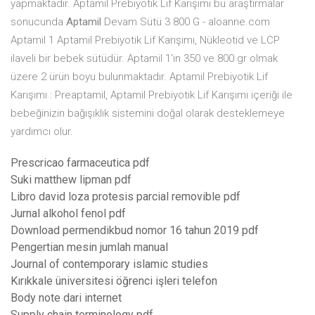
yapmaktadır. Aptamil Prebiyotik Lif Karışımı bu araştırmalar
sonucunda
Aptamil
Devam Sütü 3 800 G - aloanne.com
Aptamil 1 Aptamil Prebiyotik Lif Karışımı, Nükleotid ve LCP
ilaveli bir bebek sütüdür. Aptamil 1'in 350 ve 800 gr olmak
üzere 2 ürün boyu bulunmaktadır. Aptamil Prebiyotik Lif
Karışımı : Preaptamil, Aptamil Prebiyotik Lif Karışımı içeriği ile
bebeğinizin bağışıklık sistemini doğal olarak desteklemeye
yardımcı olur.
Prescricao farmaceutica pdf
Suki matthew lipman pdf
Libro david loza protesis parcial removible pdf
Jurnal alkohol fenol pdf
Download permendikbud nomor 16 tahun 2019 pdf
Pengertian mesin jumlah manual
Journal of contemporary islamic studies
Kırıkkale üniversitesi öğrenci işleri telefon
Body note dari internet
Supply chain terminology pdf