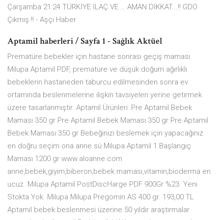
Çarşamba 21:24 TÜRKİYE İLAÇ VE … AMAN DİKKAT...!! GDO
Çıkmış.!! - Aşçı Haber
Aptamil haberleri / Sayfa 1 - Sağlık Aktüel
Prematüre bebekler için hastane sonrası geçiş maması
Milupa Aptamil PDF, prematüre ve düşük doğum ağırlıklı
bebeklerin hastaneden taburcu edilmesinden sonra ev
ortamında beslenmelerine ilişkin tavsiyeleri yerine getirmek
üzere tasarlanmıştır. Aptamil Ürünleri: Pre Aptamil Bebek
Maması 350 gr Pre Aptamil Bebek Maması 350 gr Pre Aptamil
Bebek Maması 350 gr Bebeğinizi beslemek için yapacağınız
en doğru seçim ona anne sü Milupa Aptamil 1 Başlangıç
Maması 1200 gr www.aloanne.com
anne,bebek,giyim,biberon,bebek maması,vitamin,bioderma en
ucuz. Milupa Aptamil PostDiscHarge PDF 900Gr %23. Yeni
Stokta Yok. Milupa Milupa Pregomin AS 400 gr. 193,00 TL
Aptamil bebek beslenmesi üzerine 50 yıldır araştırmalar