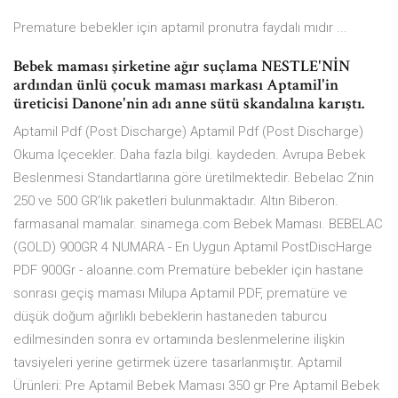
Premature bebekler için aptamil pronutra faydalı mıdır ...
Bebek maması şirketine ağır suçlama NESTLE'NİN
ardından ünlü çocuk maması markası Aptamil'in
üreticisi Danone'nin adı anne sütü skandalına karıştı.
Aptamil Pdf (Post Discharge) Aptamil Pdf (Post Discharge)
Okuma Içecekler. Daha fazla bilgi. kaydeden. Avrupa Bebek
Beslenmesi Standartlarına göre üretilmektedir. Bebelac 2’nin
250 ve 500 GR’lık paketleri bulunmaktadır. Altın Biberon.
farmasanal mamalar. sinamega.com Bebek Maması. BEBELAC
(GOLD) 900GR 4 NUMARA - En Uygun Aptamil PostDiscHarge
PDF 900Gr - aloanne.com Prematüre bebekler için hastane
sonrası geçiş maması Milupa Aptamil PDF, prematüre ve
düşük doğum ağırlıklı bebeklerin hastaneden taburcu
edilmesinden sonra ev ortamında beslenmelerine ilişkin
tavsiyeleri yerine getirmek üzere tasarlanmıştır. Aptamil
Ürünleri: Pre Aptamil Bebek Maması 350 gr Pre Aptamil Bebek