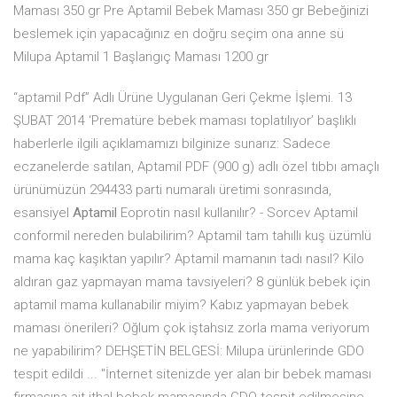
Maması 350 gr Pre Aptamil Bebek Maması 350 gr Bebeğinizi
beslemek için yapacağınız en doğru seçim ona anne sü
Milupa Aptamil 1 Başlangıç Maması 1200 gr
“aptamil Pdf” Adlı Ürüne Uygulanan Geri Çekme İşlemi. 13
ŞUBAT 2014 ‘Prematüre bebek maması toplatılıyor’ başlıklı
haberlerle ilgili açıklamamızı bilginize sunarız: Sadece
eczanelerde satılan, Aptamil PDF (900 g) adlı özel tıbbı amaçlı
ürünümüzün 294433 parti numaralı üretimi sonrasında,
esansiyel
Aptamil
Eoprotin nasıl kullanılır? - Sorcev Aptamil
conformil nereden bulabilirim? Aptamil tam tahıllı kuş üzümlü
mama kaç kaşıktan yapılır? Aptamil mamanın tadı nasıl? Kilo
aldıran gaz yapmayan mama tavsiyeleri? 8 günlük bebek için
aptamil mama kullanabilir miyim? Kabız yapmayan bebek
maması önerileri? Oğlum çok iştahsız zorla mama veriyorum
ne yapabilirim? DEHŞETİN BELGESİ: Milupa ürünlerinde GDO
tespit edildi ... "İnternet sitenizde yer alan bir bebek maması