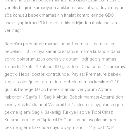
firmasına ait ithal bebek mamasında GDO tespit edilmesine
yönelik bilginin kamuoyuna açıklanmasına ihtiyaç duyulmuştur;
söz konusu bebek mamasının ithalat kontrollerinde GDO
analizi yaptırılmış GDO tespit edilmediğinden ithalatına izin
verilmiştir.
Bebeğim prematüre mamasından 1 numaralı mama olan
bebelac ... 3.5 kiloya kadar prematüre mama kullandık daha
sonra doktorumuzun önerisiyle aptamil pdf geçiş maması
kullandık 2 kutu. 1 kutusu 900 gr zaten. Daha sonra 1 numaraya
geçtik. Hepsi doktor kontrolünde. Paylaş: Prematüre bebek
kaç kilo olduğunda prematüre bebek maması kesilmeli? 10
günlük bebeğe 60 cc bebek maması veriyorum Aptamil
haberleri / Sayfa 1 - Sağlık Aktüel Bebek maması Aptamil'den
'cinsiyetsizlik' skandal "Aptamil Pdf" adlı ürüne uygulanan geri
çekme işlemi Sağlık Bakanlığı Türkiye İlaç ve Tıbbî Cihaz
Kurumu tarafından "Aptamil Pdf" adlı ürüne uygulanan geri
çekme işlemi hakkında duyuru yayımlandı. 12 Şubat 2014