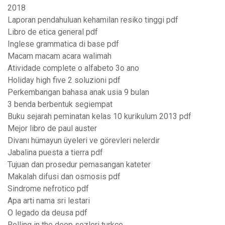
2018
Laporan pendahuluan kehamilan resiko tinggi pdf
Libro de etica general pdf
Inglese grammatica di base pdf
Macam macam acara walimah
Atividade complete o alfabeto 3o ano
Holiday high five 2 soluzioni pdf
Perkembangan bahasa anak usia 9 bulan
3 benda berbentuk segiempat
Buku sejarah peminatan kelas 10 kurikulum 2013 pdf
Mejor libro de paul auster
Divanı hümayun üyeleri ve görevleri nelerdir
Jabalina puesta a tierra pdf
Tujuan dan prosedur pemasangan kateter
Makalah difusi dan osmosis pdf
Sindrome nefrotico pdf
Apa arti nama sri lestari
O legado da deusa pdf
Rolling in the deep sozleri turkce