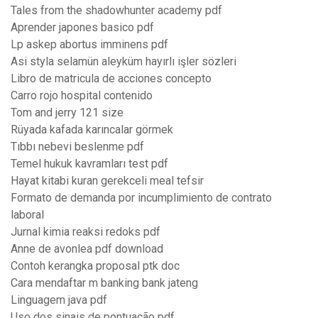
Tales from the shadowhunter academy pdf
Aprender japones basico pdf
Lp askep abortus imminens pdf
Asi styla selamün aleyküm hayırlı işler sözleri
Libro de matricula de acciones concepto
Carro rojo hospital contenido
Tom and jerry 121 size
Rüyada kafada karıncalar görmek
Tıbbı nebevi beslenme pdf
Temel hukuk kavramları test pdf
Hayat kitabi kuran gerekceli meal tefsir
Formato de demanda por incumplimiento de contrato
laboral
Jurnal kimia reaksi redoks pdf
Anne de avonlea pdf download
Contoh kerangka proposal ptk doc
Cara mendaftar m banking bank jateng
Linguagem java pdf
Uso dos sinais de pontuação pdf