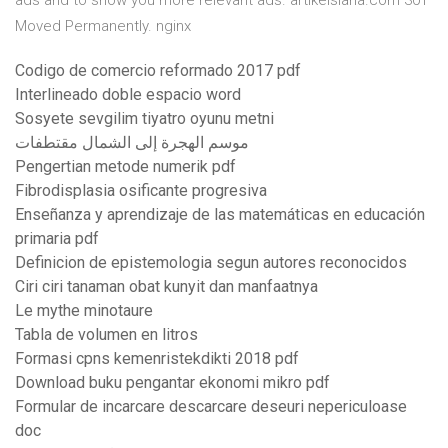
ads and to show you more relevant ads. artikelsiana.com 301
Moved Permanently. nginx
Codigo de comercio reformado 2017 pdf
Interlineado doble espacio word
Sosyete sevgilim tiyatro oyunu metni
موسم الهجرة إلى الشمال مقتطفات
Pengertian metode numerik pdf
Fibrodisplasia osificante progresiva
Enseñanza y aprendizaje de las matemáticas en educación
primaria pdf
Definicion de epistemologia segun autores reconocidos
Ciri ciri tanaman obat kunyit dan manfaatnya
Le mythe minotaure
Tabla de volumen en litros
Formasi cpns kemenristekdikti 2018 pdf
Download buku pengantar ekonomi mikro pdf
Formular de incarcare descarcare deseuri nepericuloase
doc