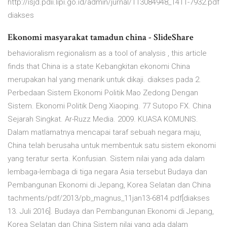
http://isjd.pdii.lipi.go.id/admin/jurnal/113084948_1411-7932.pdf
diakses
Ekonomi masyarakat tamadun china - SlideShare
behavioralism regionalism as a tool of analysis , this article
finds that China is a state Kebangkitan ekonomi China
merupakan hal yang menarik untuk dikaji.
diakses pada 2.
Perbedaan Sistem Ekonomi Politik Mao Zedong Dengan
Sistem. Ekonomi Politik Deng Xiaoping. 77 Sutopo FX. China
Sejarah Singkat. Ar-Ruzz Media. 2009. KUASA KOMUNIS.
Dalam matlamatnya mencapai taraf sebuah negara maju,
China telah berusaha untuk membentuk satu sistem ekonomi
yang teratur serta. Konfusian. Sistem nilai yang ada dalam
lembaga-lembaga di tiga negara Asia tersebut Budaya dan
Pembangunan Ekonomi di Jepang, Korea Selatan dan China
tachments/pdf/2013/pb_magnus_11jan13-6814.pdf[diakses
13. Juli 2016]. Budaya dan Pembangunan Ekonomi di Jepang,
Korea Selatan dan China Sistem nilai yang ada dalam