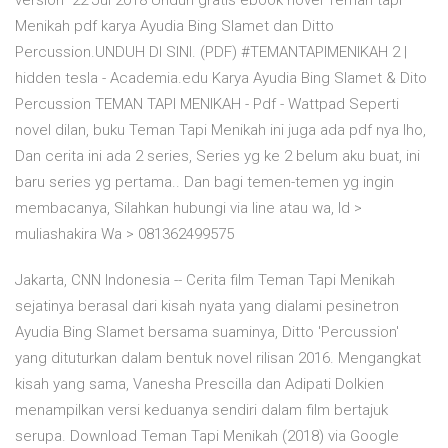
version 22 Jul 2018 Unduh gratis ebook novel Teman tapi
Menikah pdf karya Ayudia Bing Slamet dan Ditto
Percussion.UNDUH DI SINI. (PDF) #TEMANTAPIMENIKAH 2 |
hidden tesla - Academia.edu Karya Ayudia Bing Slamet & Dito
Percussion TEMAN TAPI MENIKAH - Pdf - Wattpad Seperti
novel dilan, buku Teman Tapi Menikah ini juga ada pdf nya lho,
Dan cerita ini ada 2 series, Series yg ke 2 belum aku buat, ini
baru series yg pertama.. Dan bagi temen-temen yg ingin
membacanya, Silahkan hubungi via line atau wa, Id >
muliashakira Wa > 081362499575
Jakarta, CNN Indonesia -- Cerita film Teman Tapi Menikah
sejatinya berasal dari kisah nyata yang dialami pesinetron
Ayudia Bing Slamet bersama suaminya, Ditto 'Percussion'
yang dituturkan dalam bentuk novel rilisan 2016. Mengangkat
kisah yang sama, Vanesha Prescilla dan Adipati Dolkien
menampilkan versi keduanya sendiri dalam film bertajuk
serupa. Download Teman Tapi Menikah (2018) via Google