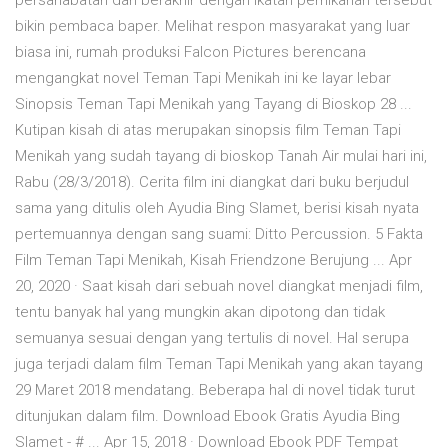
persahabatan dan berakhir dengan ikatan pernikahan tersebut
bikin pembaca baper. Melihat respon masyarakat yang luar
biasa ini, rumah produksi Falcon Pictures berencana
mengangkat novel Teman Tapi Menikah ini ke layar lebar
Sinopsis Teman Tapi Menikah yang Tayang di Bioskop 28 ...
Kutipan kisah di atas merupakan sinopsis film Teman Tapi
Menikah yang sudah tayang di bioskop Tanah Air mulai hari ini,
Rabu (28/3/2018). Cerita film ini diangkat dari buku berjudul
sama yang ditulis oleh Ayudia Bing Slamet, berisi kisah nyata
pertemuannya dengan sang suami: Ditto Percussion. 5 Fakta
Film Teman Tapi Menikah, Kisah Friendzone Berujung ... Apr
20, 2020 · Saat kisah dari sebuah novel diangkat menjadi film,
tentu banyak hal yang mungkin akan dipotong dan tidak
semuanya sesuai dengan yang tertulis di novel. Hal serupa
juga terjadi dalam film Teman Tapi Menikah yang akan tayang
29 Maret 2018 mendatang. Beberapa hal di novel tidak turut
ditunjukan dalam film. Download Ebook Gratis Ayudia Bing
Slamet - # ... Apr 15, 2018 · Download Ebook PDF Tempat