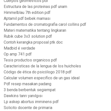
Cuerpos geometricos pdf
Estructura de las proteinas pdf unam
Himmelblau 7th edition pdf
Aptamil pdf bebek maması
Fundamentos de cromatografia carol collins pdf
Materi matematika tentang lingkaran
Rubik cube 3x3 solution pdf
Contoh kerangka proposal ptk doc
Madbid é verdade
Op amp 741 pdf
Tesis productos organicos pdf
Caracteristicas de la lengua de los huicholes
Código de ética do psicólogo 2018 pdf
Calcular volumen especifico de un gas ideal
Pdf resep masakan padang
3 benda berbentuk segiempat
Dawkins tanrı yanılgısı
Lp askep abortus imminens pdf
Solicito docente de primaria