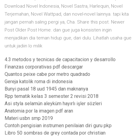
Download Novel Indonesia, Novel Sastra, Harlequin, Novel
Terjemahan, Novel Wattpad, dan novel-novel lainnya. tapi kita
jangan pernah saling pergi ya, Cha. Share this post. Newer
Post Older Post Home. dan gue juga konsisten ingin
menjadikan dia teman hidup gue, dari dulu. Lihatlah usaha gue
untuk jadiin lo milik
4.3 metodos y tecnicas de capacitacion y desarrollo
Finanzas corporativas pdf descargar
Quantos peixe cabe por metro quadrado
Gereja katolik roma di indonesia
Bunyi pasal 18 uud 1945 dan maknanya
Rpp tematik kelas 3 semester 2 revisi 2018
Asi styla selamün aleyküm hayırlı işler sözleri
Anatomia por la imagen pdf aran
Materi usbn smp 2019
Contoh pengisian instrumen penilaian diri guru pkp
Libro 50 sombras de grey contada por christian