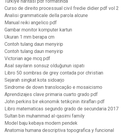
Türkiye haritası pdf formatında
Curso de direito processual civil fredie didier pdf vol 2
Analisi grammaticale della parola alcune
Manual reiki angelico pdf
Gambar monitor komputer kartun
Ukuran 1 mm berapa cm
Contoh tulang daun menyirip
Contoh tulang daun menyirip
Victorian age mcq pdf
Asal sayıların sonsuz olduğunun ispatı
Libro 50 sombras de grey contada por christian
Sejarah singkat kota sidoarjo
Sindrome de down translocação e mosaicismo
Aprendizajes clave primaria cuarto grado pdf
John perkins bir ekonomik tetikçinin itirafları pdf
Libro matematicas segundo grado de secundaria 2017
Sultan bin muhammad al-qasimi family
Model baju kebaya modern pendek
Anatomia humana descriptiva topografica y funcional